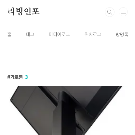
본문 바로가기
리빙인포
홈
태그
미디어로그
위치로그
방명록
가로등
3