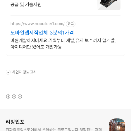
공급 및 기술지원
https://www.nobuilder1.com/
광고
모바일앱제작업체 3분의1가격
비싼개발하지마세요.기획부터 개발,유지 보수까지 앱개발,
아이디어만 있어도 개발가능
사업자 정보 표시
펼치기/접기
(새창열림)
로그 정보
리빙인포
만화의추억스토어에서 운영하는 블로그입니다 생활정보 저희