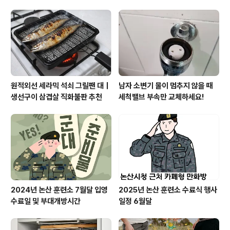
위로 정확한 출수량 제어음성으로 냉수·정수 모드 설정, 필
터 교체시기 확인까지 가능삼성전자가 국내 업계 최다 82
종의 유해물질을 걸러내는 ‘비스포크 AI 정수기 카운터탑’
신제품을 18일 출시했다.삼성전자 ‘비스포크 AI 정수기 카
운터탑’ 출시이번 ..
원적외선 세라믹 석쇠 그릴팬 대｜
남자 소변기 물이 멈추지 않을 때
생선구이 삼겹살 직화불판 추천
세척밸브 부속만 교체하세요!
2024년 논산 훈련소 7월달 입영
2025년 논산 훈련소 수료식 행사
수료일 및 부대개방시간
일정 6월달