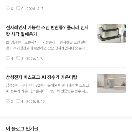
깊이 있는 자극을 전달합니다.2. 🚶‍♂️ 최초의 ‘스탠딩 설계’:
출시 2년 만에 신혼부부 필수가전으로 등극한 이 제품, 무
승하차까지 도와주는 배려움직임이 불편한 분들을 위해 업
0
0
2026. 4. 7.
엇이 얼마나 더 좋아졌는지 핵심만 정리해 드립니다!1. ⚡
계 최초로 스탠..
국내 최대 용량 & 69분 ‘초고속’ 솔루션이번 신제품은 단
순히 용량만 커진 게 아니라 속도까지 압도적입니다.국내
전자레인지 가능한 스텐 반찬통? 플라라 렌지
최대 용량: 세탁 25kg, 건조 20kg으로 이불 빨래도 거뜬
합니다.부스터 열교환기 추가: 메인 열교환기에 부스터를
팟 사각 밀폐용기
글 내용
더해 건조 용량을 전작 대비 2kg 더 키웠습니다.프리히트
🍱 냉장부터 오븐까지 다 되는플라라 렌지팟팟 스텐 밀폐
(Pre-heat) 건조: 탈수 단계부터 미리 온도를 높여, 세탁
용기 후기냉장고에 보관하던 반찬,전자레인지나 오븐에 옮
부터 건조까지 단 69분 만에 끝냅니다. (2024년 모델 대
겨 담지 않고그대로 조리까지 할 수 있다면 얼마나 편할까
비 30분 단축!)2. 🧠 더 똑똑해진 ‘생성형 AI’ 빅스..
4
2
2026. 1. 7.
요?오늘 소개할 제품은냉장 → 전자레인지 → 오븐까지 한
번에 OK!플라라 렌지팟팟 스텐 밀폐용기입니다.🔍 일반
스텐 용기랑 뭐가 다르죠?많은 분들이 알고 계신 것처럼,금
삼성전자 비스포크 AI 정수기 카운터탑
속 용기는 전자레인지 사용 금지가 상식인데요 —렌지팟팟
글 내용
은 예외!전자파가 안전하게 분산되도록 설계된특수 구조 +
삼성전자, 국내 최다 82종의 유해물질 걸러내는 ‘비스포크
SUS304 스테인리스 소재로 제작되어전자레인지, 오븐까
AI 정수기 카운터탑’ 출시미국 NSF서 인증받은 정수 시스
지 사용 가능한 스텐 밀폐용기랍니다.✅ 어떤 점이 좋았을
템과 자동위생관리기능 적용미세플라스틱, 마이크로시스
까요?✔ -20℃ ~ 200℃까지 견디는 내열성→ 냉동실부
2
4
2025. 8. 19.
틴 등 82종 유해물질 제거… 국내 최다 수준부식에 강한 스
터 오븐까지 전천후로 사용 가능!✔ 조리 후 바로 냉장 보관
테인리스 직수관 적용, 3일마다 알아서 자동 살균4시간마
& 재가열 가능→ 이동/옮김 없이 주..
다 직수관 속 남은 물 비워주는 ‘자동 잔수 비움’으로 더욱
안심‘스마트싱스’와 ‘빅스비’ 음성인식 등 다양한 편의 기능
두루 갖춰40~90℃까지 5℃ 단위로 온도 설정, 10㎖ 단
이 블로그 인기글