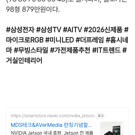
98형 879만원이다.
#삼성전자 #삼성TV #AITV #2026신제품 #
마이크로RGB #미니LED #더프레임 #홈시네
마 #무빙스타일 #가전제품추천 #IT트렌드 #
거실인테리어
https://smartstore.naver.com/nvidia_jetson
광고
MDS테크&AVerMedia 런칭기념할인
이벤트
NVIDIA Jetson 국내 총판, Jetson 전 제품