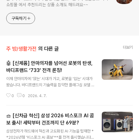
쇼핑몰 에서 추천드리는 상품 소개도 해드려요~~
구독하기
더보기
주 방/생활가전
의 다른 글
🤖 [신제품] 안마의자를 넘어선 로봇의 탄생,
바디프랜드 ‘733’ 전격 론칭!
글 내용
이제 안마의자에 ‘앉는’ 시대가 가고, 로봇을 ‘입는’ 시대가
왔습니다. 바디프랜드의 기술력을 집약한 플래그십 모델 *
*‘733’**은 AI와 로보틱스가 결합해 전신 스트레칭의 차
0
0
2026. 4. 7.
원을 완전히 바꿨습니다.1. 🦾 2세대 로보틱스: 전신을 움
직이는 경이로운 가동 범위‘733’은 단순히 주무르는 수준
을 넘어 사용자의 신체를 능동적으로 움직여줍니다.하체
🧺 [신차급 혁신] 삼성 2026 비스포크 AI 콤
혁신: 좌우 다리 독립 구동은 기본, 발목 상하 회동과 고관
절 상승 구조가 추가되어 하체 스트레칭 범위가 비약적으
보 출시! 세탁부터 건조까지 단 69분?
글 내용
로 넓어졌습니다.상체 진화: 팔 마사지부의 상하 회동과 에
삼성전자가 하드웨어 혁신과 고도화된 AI 기능을 탑재한 *
어백 슬라이딩 기술로 어깨와 팔을 자유자재로 움직이며
*2026년형 ‘비스포크 AI 콤보’**를 전격 출시했습니다.