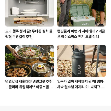
도마 행주 정리 끝! 무타공 설치 클
캠핑쿨러 어떤 거 사야 할까? 이글
립형 주방걸이 추천
루 아이스박스 인기 모델 정리
냉면맛집 세숫대야 냉면그릇 추천
입구가 넓어 세척까지 완벽! 캠핑·
｜플라라 듀얼웨이브 이중스텐 대
차박 필수템 에지리 2L 빅저그 추
형 면기
천