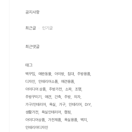
공지사항
최근글
인기글
최근댓글
태그
벽꾸밈
애완동물
아이방
침대
주방용품
디자인
인테리어소품
애견용품
아이디어 상품
주방가전
소파
조명
주방꾸미기
애견
건축
주방
의자
가구/인테리어
욕실
가구
인테리어
DIY
생활가전
욕실인테리어
캠핑
아이디어상품
가전제품
욕실용품
벽지
인테리어디자인