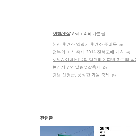
'
여행/맛집
' 카테고리의 다른 글
논산 훈련소 입영시 훈련소 준비물
(0)
전북의 미식 축제 2014 전북고메 개최
(0)
채널A 이영돈PD의 먹거리 X 파일 마구리 넣
논산시 강경발효젓갈축제
(0)
경남 산청군, 풍성한 가을 축제
(0)
관련글