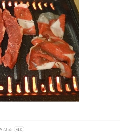
2092355
광고