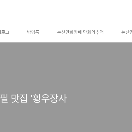
치로그
방명록
논산만화카페 만화의추억
논산
필 맛집 '황우장사