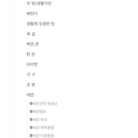
주 방/생활가전
베란다
생활에 유용한 팁
욕 실
벽면,문
현 관
아이방
가 구
조 명
애견
●애견관련 동영상
●애견정보
●애견 백과
●애견 목욕용품
●애견 미용용품