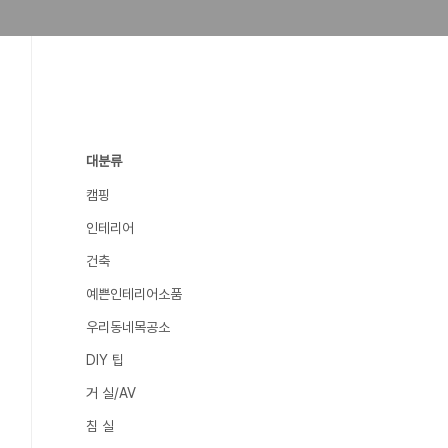
대분류
캠핑
인테리어
건축
예쁜인테리어소품
우리동네목공소
DIY 팁
거 실/AV
침 실