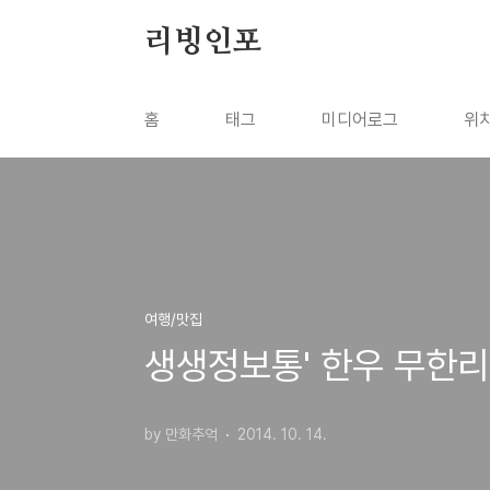
본문 바로가기
리빙인포
홈
태그
미디어로그
위
여행/맛집
생생정보통' 한우 무한리
by 만화추억
2014. 10. 14.