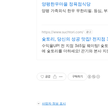
양평한우마을 정육점식당
양평 가족외식 한우 무한리필. 등심, 
https://www.suchtori.com/
광고
숯토리, 당신의 성공 맛집! 전지점 3
수익율UP! 전 지점 365일 웨이팅! 
에 숯토리를 더하세요! 끈기와 본사 지
공감
구독하기
사업자 정보 표시