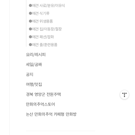
●애견 사료/분유/이유식
●애견 식기류
●애견 위생용품
●애견 집/이동장/철장
●애견 패션/잡화
●애견 줄/훈련용품
요리/레시피
세일/공짜
공지
여행/맛집
경북 영양군 전원주택
만화의추억스토어
논산 만화의추억 카페형 만화방