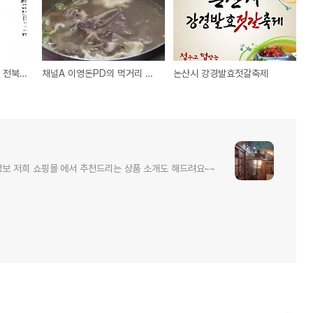
전북의 미식 축제 2014 전북고메 개최
채널A 이영돈PD의 먹거리 X 파일 마구리 넣지 않은 착한 갈비탕
논산시 강경발효젓갈축제
 저희 쇼핑몰 에서 추천드리는 상품 소개도 해드려요~~