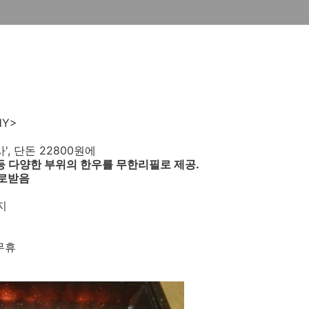
HY>
', 단돈 22800원에
 등 다양한 부위의 한우를 무한리필로 제공.
따로받음
지
중무휴