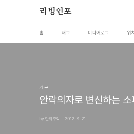
본문 바로가기
리빙인포
홈
태그
미디어로그
위
가 구
안락의자로 변신하는 소
by 만화추억
2012. 8. 21.