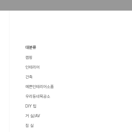
대분류
캠핑
인테리어
건축
예쁜인테리어소품
우리동네목공소
DIY 팁
거 실/AV
침 실