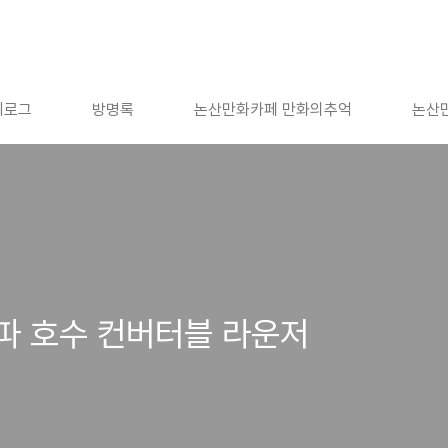
치로그
방명록
논산만화카페 만화의추억
논산
파 호수 컨버터블 라운저