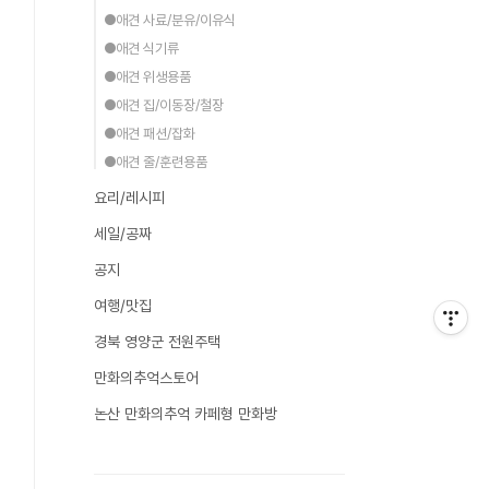
●애견 사료/분유/이유식
●애견 식기류
●애견 위생용품
●애견 집/이동장/철장
●애견 패션/잡화
●애견 줄/훈련용품
요리/레시피
세일/공짜
공지
여행/맛집
경북 영양군 전원주택
만화의추억스토어
논산 만화의추억 카페형 만화방