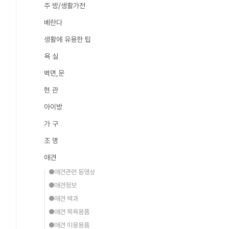
주 방/생활가전
베란다
생활에 유용한 팁
욕 실
벽면,문
현 관
아이방
가 구
조 명
애견
●애견관련 동영상
●애견정보
●애견 백과
●애견 목욕용품
●애견 미용용품