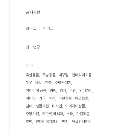
공지사항
최근글
인기글
최근댓글
태그
욕실용품
주방용품
벽꾸밈
인테리어소품
DIY
욕실
건축
주방꾸미기
아이디어 상품
캠핑
의자
주방
인테리어
아이방
가구
애견
애완동물
애견용품
침대
생활가전
디자인
아이디어상품
주방가전
가구/인테리어
소파
가전제품
조명
인테리어디자인
벽지
욕실인테리어