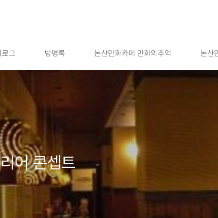
치로그
방명록
논산만화카페 만화의추억
논산
테리어 콘셉트