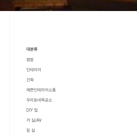
대분류
캠핑
인테리어
건축
예쁜인테리어소품
우리동네목공소
DIY 팁
거 실/AV
침 실