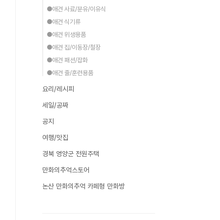
●애견 사료/분유/이유식
●애견 식기류
●애견 위생용품
●애견 집/이동장/철장
●애견 패션/잡화
●애견 줄/훈련용품
요리/레시피
세일/공짜
공지
여행/맛집
경북 영양군 전원주택
만화의추억스토어
논산 만화의추억 카페형 만화방