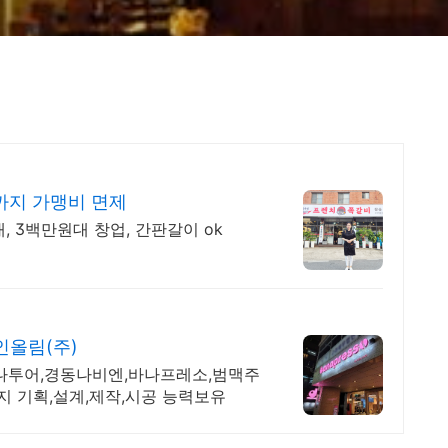
까지 가맹비 면제
, 3백만원대 창업, 간판갈이 ok
인올림(주)
하나투어,경동나비엔,바나프레소,범맥주
 기획,설계,제작,시공 능력보유