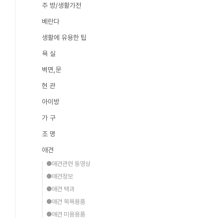
주 방/생활가전
베란다
생활에 유용한 팁
욕 실
벽면,문
현 관
아이방
가 구
조 명
애견
●애견관련 동영상
●애견정보
●애견 백과
●애견 목욕용품
●애견 미용용품