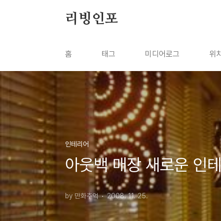
본문 바로가기
리빙인포
홈
태그
미디어로그
위
인테리어
아웃백 매장 새로운 인
by 만화추억
2008. 11. 25.