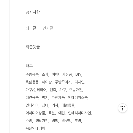
공지사항
최근글
인기글
최근댓글
태그
주방용품
소파
아이디어 상품
DIY
욕실용품
아이방
주방꾸미기
디자인
가구/인테리어
건축
가구
주방가전
애견용품
벽지
가전제품
인테리어소품
인테리어
침대
의자
애완동물
아이디어상품
욕실
애견
인테리어디자인
주방
생활가전
캠핑
벽꾸밈
조명
욕실인테리어